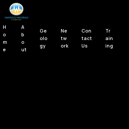
H
A
Ge
Ne
Con
Tr
o
b
olo
tw
tact
ain
m
o
gy
ork
Us
ing
e
ut